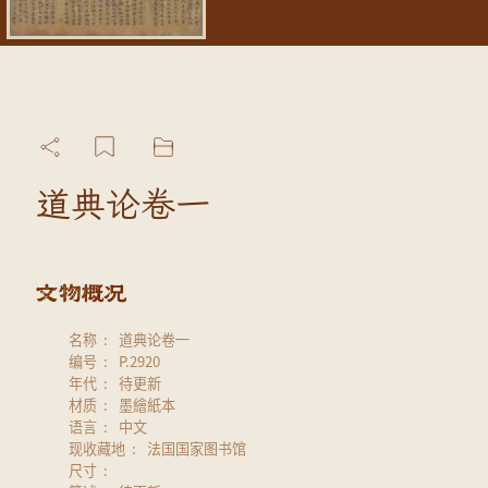
道典论卷一
名称
道典论卷一
编号
P.2920
年代
待更新
材质
墨繪紙本
语言
中文
现收藏地
法国国家图书馆
尺寸