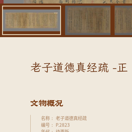
老子道德真经疏 -正
名称
老子道德真经疏
编号
P.2823
年代
待更新