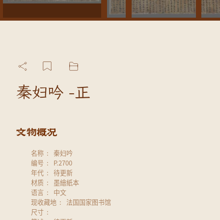
秦妇吟 -正
名称
秦妇吟
编号
P.2700
年代
待更新
材质
墨繪紙本
语言
中文
现收藏地
法国国家图书馆
尺寸