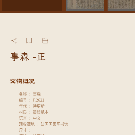
事森 -正
名称
事森
编号
P.2621
年代
待更新
材质
墨繪紙本
语言
中文
现收藏地
法国国家图书馆
尺寸