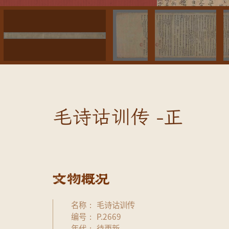
毛诗诂训传 -正
名称
毛诗诂训传
编号
P.2669
年代
待更新