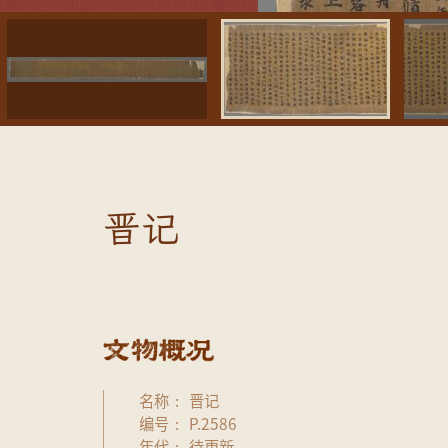
晋记
名称
晋记
编号
P.2586
年代
待更新