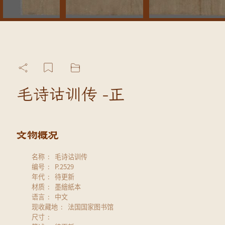
毛诗诂训传 -正
名称
毛诗诂训传
编号
P.2529
年代
待更新
材质
墨繪紙本
语言
中文
现收藏地
法国国家图书馆
尺寸