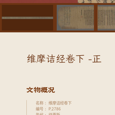
维摩诘经卷下 -正
名称
维摩诘经卷下
编号
P.2786
年代
待更新