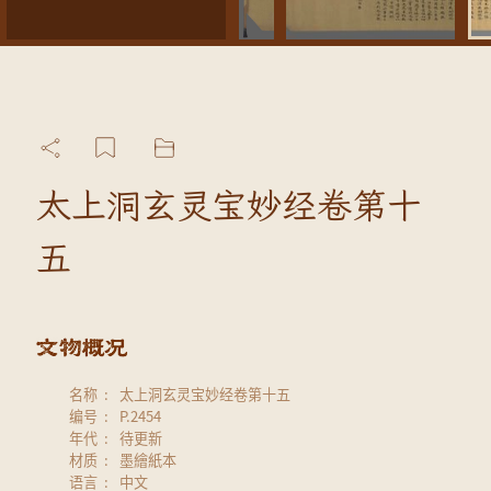
太上洞玄灵宝妙经卷第十
五
名称
太上洞玄灵宝妙经卷第十五
编号
P.2454
年代
待更新
材质
墨繪紙本
语言
中文