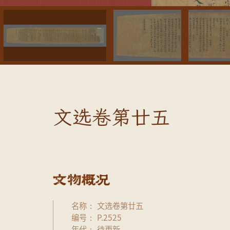
文选卷第廿五
名称
文选卷第廿五
编号
P.2525
年代
待更新