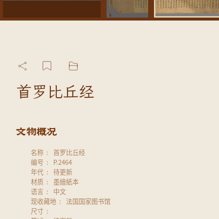
首罗比丘经
名称
首罗比丘经
编号
P.2464
年代
待更新
材质
墨繪紙本
语言
中文
现收藏地
法国国家图书馆
尺寸