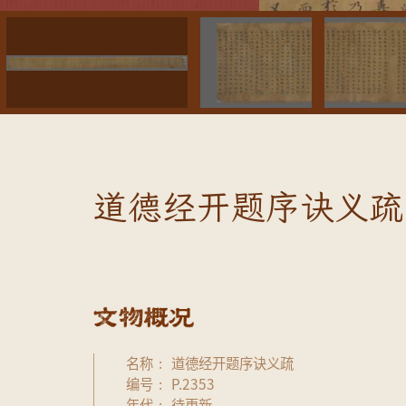
道德经开题序诀义疏 
名称
道德经开题序诀义疏
编号
P.2353
年代
待更新