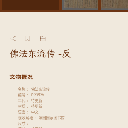
佛法东流传 -反
名称
佛法东流传
编号
P.2352V
年代
待更新
材质
待更新
语言
中文
现收藏地
法国国家图书馆
尺寸