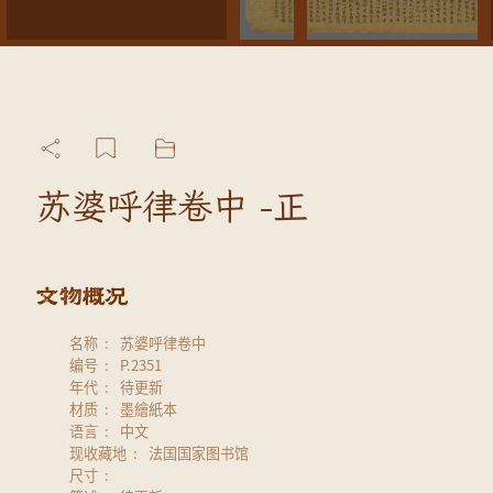
苏婆呼律卷中 -正
名称
苏婆呼律卷中
编号
P.2351
年代
待更新
材质
墨繪紙本
语言
中文
现收藏地
法国国家图书馆
尺寸