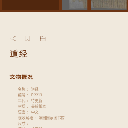
道经
名称
道经
编号
P.2213
年代
待更新
材质
墨繪紙本
语言
中文
现收藏地
法国国家图书馆
尺寸