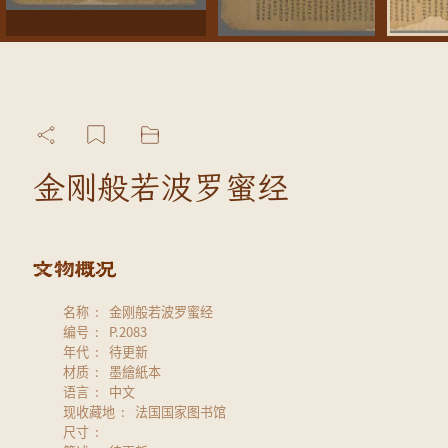
金刚般若波罗蜜经
名称
金刚般若波罗蜜经
编号
P.2083
年代
待更新
材质
墨繪紙本
语言
中文
现收藏地
法国国家图书馆
尺寸