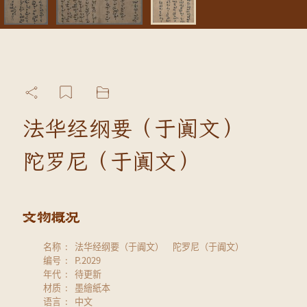
法华经纲要（于阗文）
陀罗尼（于阗文）
名称
法华经纲要（于阗文） 陀罗尼（于阗文）
编号
P.2029
年代
待更新
材质
墨繪紙本
语言
中文