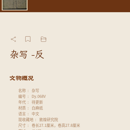
杂写 -反
名称
杂写
编号
Dy.068V
年代
待更新
材质
白麻纸
语言
中文
现收藏地
敦煌研究院
尺寸
卷长27.1厘米，卷高27.8厘米