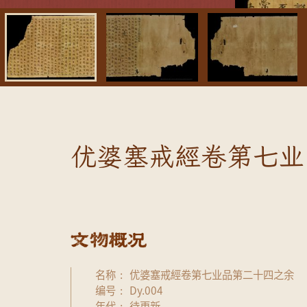
优婆塞戒經卷第七业
名称
优婆塞戒經卷第七业品第二十四之余
编号
Dy.004
年代
待更新