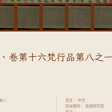
、卷第十六梵行品第八之
第八
语言
中文
现收藏地
敦煌研究院
尺寸