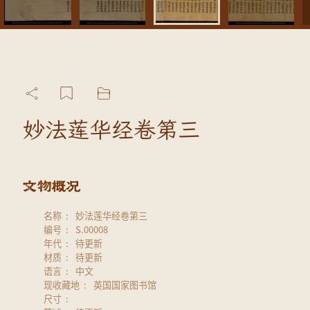
妙法莲华经卷第三
名称
妙法莲华经卷第三
编号
S.00008
年代
待更新
材质
待更新
语言
中文
现收藏地
英国国家图书馆
尺寸