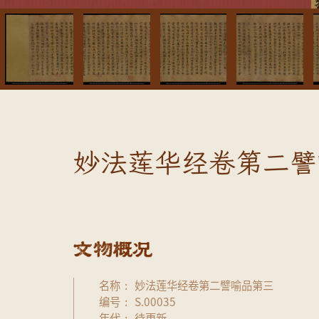
妙法莲华经卷第二譬
名称
妙法莲华经卷第二譬喻品第三
编号
S.00035
年代
待更新