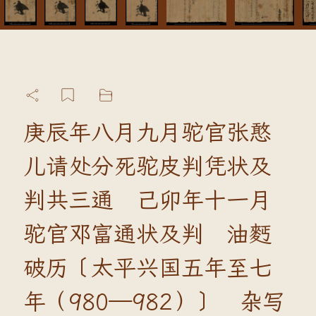
庚辰年八月九月驼官张憨
儿请处分死驼皮判凭状及
判共三通 己卯年十一月
驼官邓富通状及判 油麫
破历〔太平兴国五年至七
年（980—982）〕 杂写