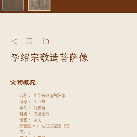
李绍宗敬造菩萨像
名称
李绍宗敬造菩萨像
编号
P.5598
年代
待更新
材质
墨繪紙本
语言
中文
现收藏地
法国国家图书馆
尺寸