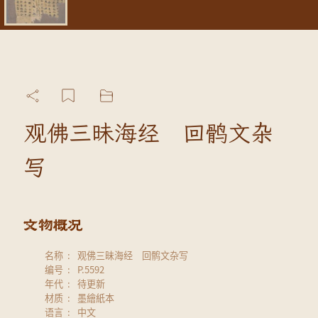
观佛三昧海经 回鹘文杂
写
名称
观佛三昧海经 回鹘文杂写
编号
P.5592
年代
待更新
材质
墨繪紙本
语言
中文