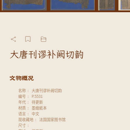
大唐刊谬补阙切韵
名称
大唐刊谬补阙切韵
编号
P.5531
年代
待更新
材质
墨繪紙本
语言
中文
现收藏地
法国国家图书馆
尺寸