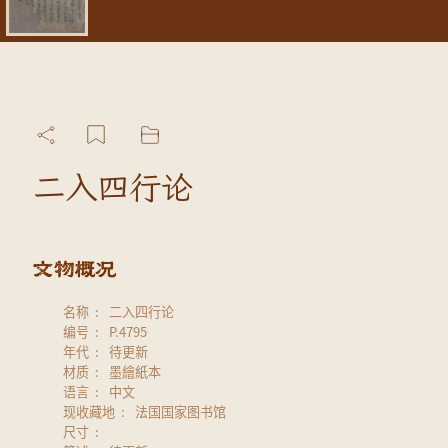
二入四行论
名称
二入四行论
编号
P.4795
年代
待更新
材质
墨繪紙本
语言
中文
现收藏地
法国国家图书馆
尺寸