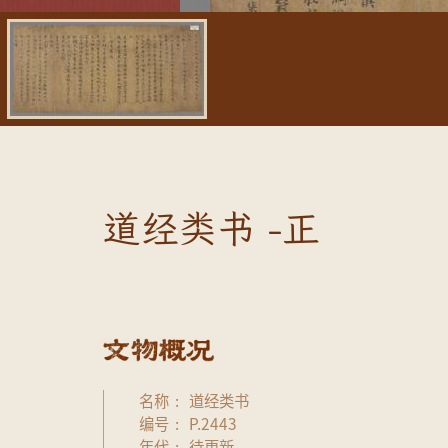
道经类书 -正
名称
道经类书
编号
P.2443
年代
待更新