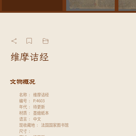
维摩诘经
名称
维摩诘经
编号
P.4603
年代
待更新
材质
墨繪紙本
语言
中文
现收藏地
法国国家图书馆
尺寸