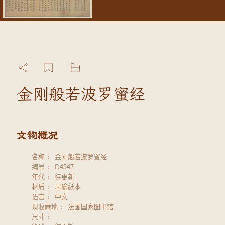
金刚般若波罗蜜经
名称
金刚般若波罗蜜经
编号
P.4547
年代
待更新
材质
墨繪紙本
语言
中文
现收藏地
法国国家图书馆
尺寸