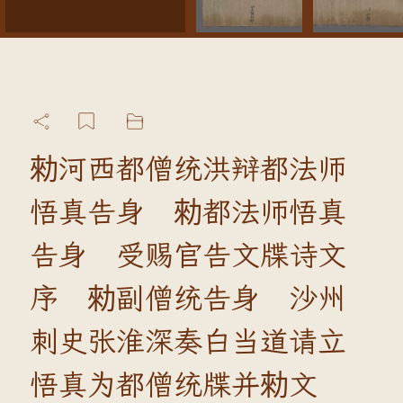
勑河西都僧统洪辩都法师
悟真告身 勑都法师悟真
告身 受赐官告文牒诗文
序 勑副僧统告身 沙州
刺史张淮深奏白当道请立
悟真为都僧统牒并勑文