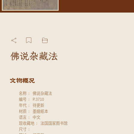
佛说杂藏法
名称
佛说杂藏法
编号
P.3710
年代
待更新
材质
墨繪紙本
语言
中文
现收藏地
法国国家图书馆
尺寸