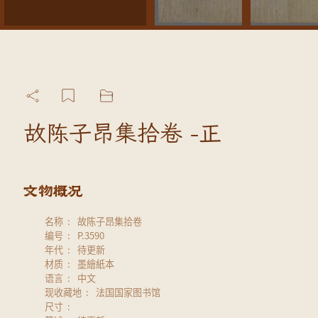
故陈子昂集拾卷 -正
名称
故陈子昂集拾卷
编号
P.3590
年代
待更新
材质
墨繪紙本
语言
中文
现收藏地
法国国家图书馆
尺寸