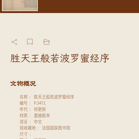
胜天王般若波罗蜜经序
名称
胜天王般若波罗蜜经序
编号
P.3471
年代
待更新
材质
墨繪紙本
语言
中文
现收藏地
法国国家图书馆
尺寸