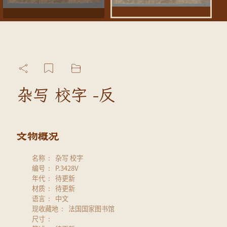
杂写 校字 -反
名称
杂写 校字
编号
P.3428V
年代
待更新
材质
待更新
语言
中文
现收藏地
法国国家图书馆
尺寸