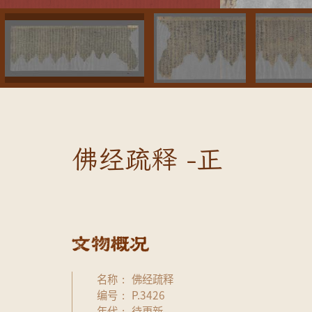
佛经疏释 -正
名称
佛经疏释
编号
P.3426
年代
待更新