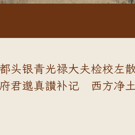
都头银青光禄大夫检校左
府君邈真讃补记 西方净