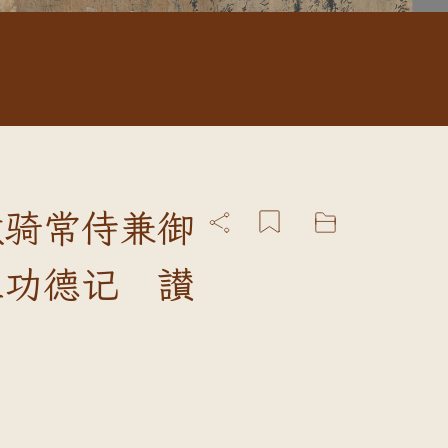
散骑常侍兼御
土功德记 讃