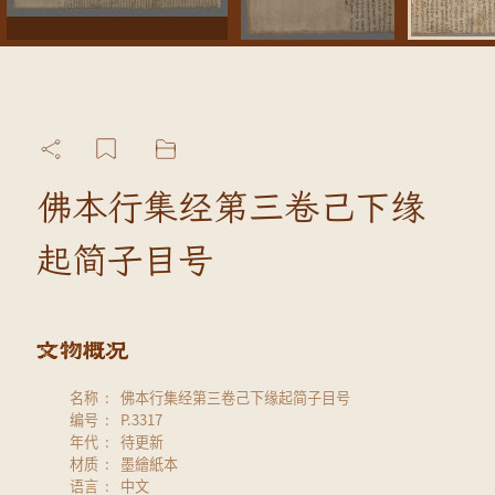
佛本行集经第三卷己下缘
起简子目号
名称
佛本行集经第三卷己下缘起简子目号
编号
P.3317
年代
待更新
材质
墨繪紙本
语言
中文