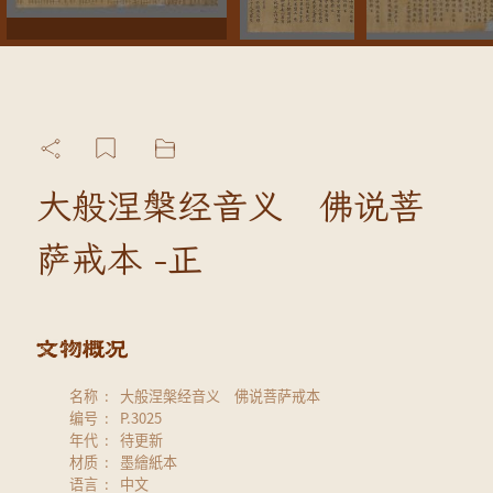
大般涅槃经音义 佛说菩
萨戒本 -正
名称
大般涅槃经音义 佛说菩萨戒本
编号
P.3025
年代
待更新
材质
墨繪紙本
语言
中文