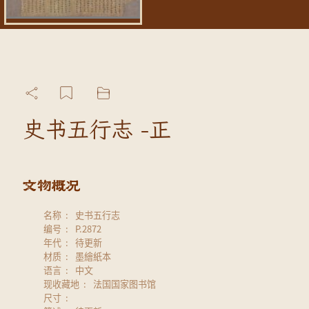
史书五行志 -正
名称
史书五行志
编号
P.2872
年代
待更新
材质
墨繪紙本
语言
中文
现收藏地
法国国家图书馆
尺寸