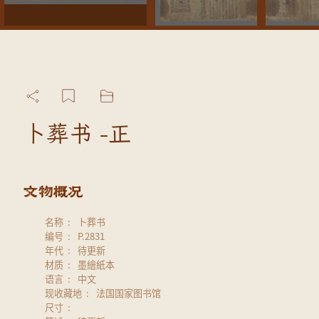
卜葬书 -正
名称
卜葬书
编号
P.2831
年代
待更新
材质
墨繪紙本
语言
中文
现收藏地
法国国家图书馆
尺寸