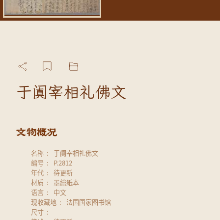
于阗宰相礼佛文
名称
于阗宰相礼佛文
编号
P.2812
年代
待更新
材质
墨繪紙本
语言
中文
现收藏地
法国国家图书馆
尺寸