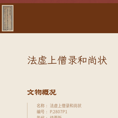
法虚上僧录和尚状
名称
法虚上僧录和尚状
编号
P.2807P1
年代
待更新