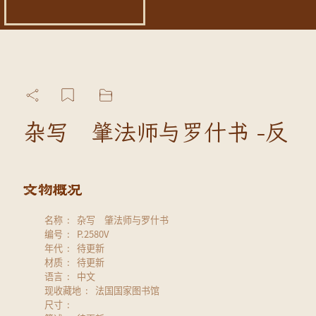
杂写 肇法师与罗什书 -反
名称
杂写 肇法师与罗什书
编号
P.2580V
年代
待更新
材质
待更新
语言
中文
现收藏地
法国国家图书馆
尺寸