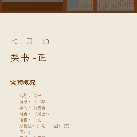
类书 -正
名称
类书
编号
P.2502
年代
待更新
材质
墨繪紙本
语言
中文
现收藏地
法国国家图书馆
尺寸