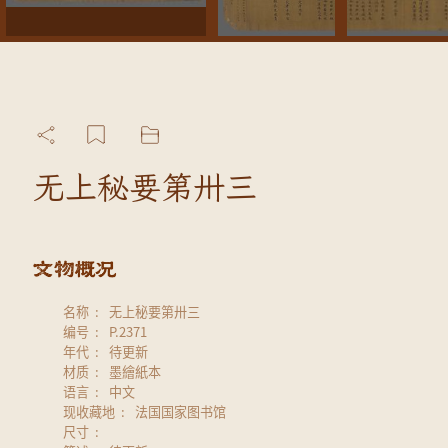
无上秘要第卅三
名称
无上秘要第卅三
编号
P.2371
年代
待更新
材质
墨繪紙本
语言
中文
现收藏地
法国国家图书馆
尺寸