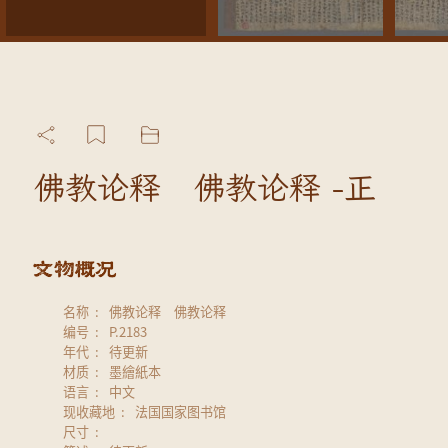
佛教论释 佛教论释 -正
名称
佛教论释 佛教论释
编号
P.2183
年代
待更新
材质
墨繪紙本
语言
中文
现收藏地
法国国家图书馆
尺寸