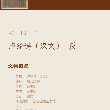
卢纶诗（汉文） -反
名称
卢纶诗（汉文）
编号
P.t.1221V
年代
待更新
材质
待更新
语言
藏文
现收藏地
法国国家图书馆
尺寸