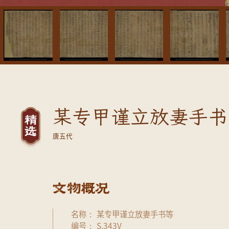
某专甲谨立放妻手书等
唐五代
名称
某专甲谨立放妻手书等
编号
S.343V