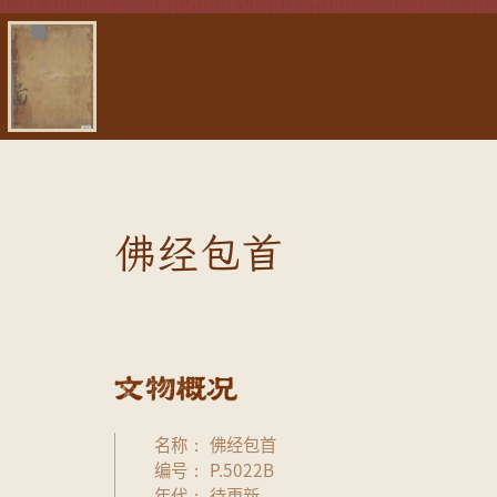
佛经包首
名称
佛经包首
编号
P.5022B
年代
待更新